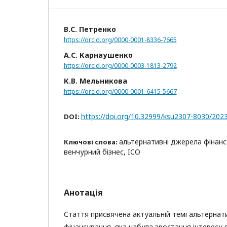
В.С. Петренко
https://orcid.org/0000-0001-8336-7665
А.С. Карнаушенко
https://orcid.org/0000-0003-1813-2792
К.В. Мельникова
https://orcid.org/0000-0001-6415-5667
https://doi.org/10.32999/ksu2307-8030/202
DOI:
альтернативні джерела фінанс
Ключові слова:
венчурний бізнес, ICO
Анотація
Стаття присвячена актуальній темі альтерна
фінансування, яка набула зростання інтересу 