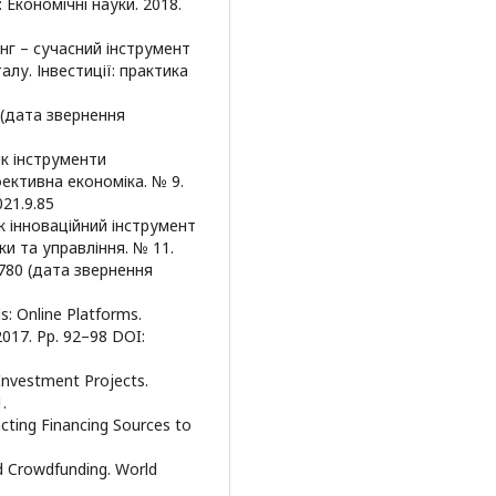
Економічні науки. 2018.
нг – сучасний інструмент
лу. Інвестиції: практика
. (дата звернення
як інструменти
ективна економіка. № 9.
021.9.85
к інноваційний інструмент
и та управління. № 11.
02780 (дата звернення
s: Online Platforms.
 2017. Pp. 92–98 DOI:
Investment Projects.
.
racting Financing Sources to
ed Crowdfunding. World
.