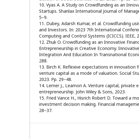
10. Vyas A. A Study on Crowdfunding as an Innov
Startups. Shanlax International Journal of Manag
5–9.
11. Dubey, Adarsh Kumar, et al. Crowdfunding usi
and Investors. In: 2023 7th International Confere
Computing and Control Systems (ICICCS). IEEE, 2
12. Zhuk O. Crowdfunding as an Innovative Financ
Entrepreneurship in Creative Economy. Innovat
Integration And Education In Transnational Econ
288.
13. Birch K. Reflexive expectations in innovation f
venture capital as a mode of valuation. Social Stu
2023. Pp. 29–48.
14. Lerner J., Leamon A. Venture capital, private e
entrepreneurship. John Wiley & Sons, 2023.
15. Fried Vance H., Hisrich Robert D. Toward a mo
investment decision making. Financial management
28–37.