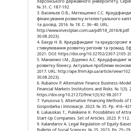
Херсонського державного університету. Серія: 
№ 31. С. 187-192
3. Васильєв О.В., Матющенко С.С. Краудфанди
фінансування розвитку інтелектуального капіта
та досвід. 2016. № 18. С. 36–40. URL:
http://www.investplan.com.ua/pdf/18_2016/8.pdf
30.08.2023).
4. Бахур Н. В. Краудфандинг та краудсорсинг 
стимулювання розвитку регіонів та громад. Еф
2021. DOI: https://doi.org/10.32702/2307-2105-2
5. Манаєнко І.М., Діденко А.С. Краудфандинг я
розвитку бізнесу. Актуальні проблеми економік
2017. URL: http://ape.fmm.kpi.ua/article/view/1
30.08.2023).
6. Rubanov P. Alternative Finance Business-Model
Financial Markets Institutions and Risks. № 1(3).
https://doi.org/10.21272/fmir.1(3).92-98.2017
7. Yunusova S. Alternative Financing Methods of 
Gospodarka i Innowacje. 2023. № 35. Pp. 416–421
8. Lukauskas T., Puleikienė K. Possibilities of Att
Start-Up Companies. Set of Articles. 2023. P. 112.
9. Kalandarov A. Legal Regulation of Equity-Bas
Bulletin of Social Sciences. № 25. 2023. Pp. 25–29