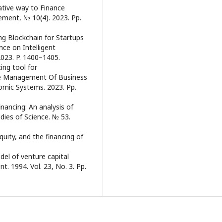
ative way to Finance
ement, № 10(4). 2023. Pp.
ng Blockchain for Startups
nce on Intelligent
023. P. 1400–1405.
ing tool for
ive Management Of Business
omic Systems. 2023. Pp.
inancing: An analysis of
dies of Science. № 53.
quity, and the financing of
del of venture capital
. 1994. Vol. 23, No. 3. Pp.