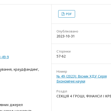
PDF
Опубліковано
2023-10-31
Сторінки
57-62
3-49-9
ування, краудфандинг,
Номер
№ 49 (2023): Вісник ХДУ Серія
Економічні науки
Розділ
СЕКЦІЯ 4 ГРОШІ, ФІНАНСИ І К
тивних джерел
як серед науковців