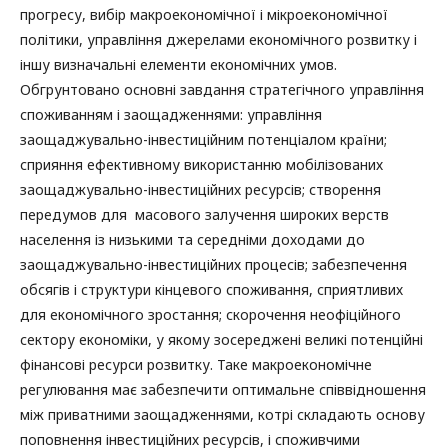
прогресу, вибір макроекономічної і мікроекономічної
політики, управління джерелами економічного розвитку і
іншу визначальні елементи економічних умов.
Обгрунтовано основні завдання стратегічного управління
споживанням і заощадженнями: управління
заощаджувально-інвестиційним потенціалом країни;
сприяння ефективному використанню мобілізованих
заощаджувально-інвестиційних ресурсів; створення
передумов для масового залучення широких верств
населення із низькими та середніми доходами до
заощаджувально-інвестиційних процесів; забезпечення
обсягів і структури кінцевого споживання, сприятливих
для економічного зростання; скорочення неофіційного
сектору економіки, у якому зосереджені великі потенційні
фінансові ресурси розвитку. Таке макроекономічне
регулювання має забезпечити оптимальне співвідношення
між приватними заощадженнями, котрі складають основу
поповнення інвестиційних ресурсів, і споживчими