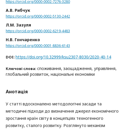
https://orcid.org/0000-0002-7276-3280
А.В. Рибчук
https://orcid.org/0000-0002-5130-2442
Л.М. Зазуля
https://orcid.org/0000-0002-6219-4483
Н.В. Гончаренко
https://orcid.org/0000-0001-8836-6143
https://doi.org/10.32999/ksu2307-8030/2020-40-14
DOI:
споживання, заощадження, управління,
Ключові слова:
глобальний розвиток, національні економіки
Анотація
У статті вдосконалено методологічні засади та
методичні підходи до визначення джерел економічного
зростання країн світу в концепціях техногенного
розвитку, сталого розвитку. Розглянуто механізм