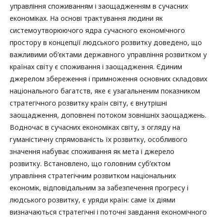
управління споживанням і заощадженням в сучасних
економіках. На основі трактування людини як
системоутворюючого ядра сучасного економічного
простору в концепції людського розвитку доведено, що
важливими об’єктами державного управління розвитком у
країнах світу є споживання і заощадження. Єдиним
джерелом збереження і примноження основних складових
національного багатств, яке є узагальненим показником
стратегічного розвитку країн світу, є внутрішні
заощадження, доповнені потоком зовнішніх заощаджень.
Водночас в сучасних економіках світу, з огляду на
гуманістичну спрямованість їх розвитку, особливого
значення набуває споживання як мета і джерело
розвитку. Встановлено, що головним суб’єктом
управління стратегічним розвитком національних
економік, відповідальним за забезпечення прогресу і
людського розвитку, є уряди країн: саме їх діями
визначаються стратегічні і поточні завдання економічного