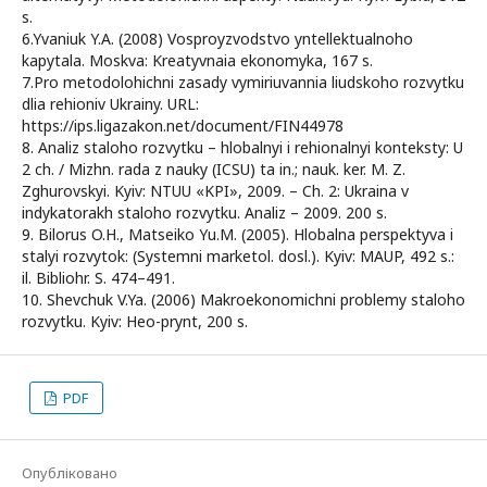
s.
6.Yvaniuk Y.A. (2008) Vosproyzvodstvo yntellektualnoho
kapytala. Moskva: Kreatyvnaia ekonomyka, 167 s.
7.Pro metodolohichni zasady vymiriuvannia liudskoho rozvytku
dlia rehioniv Ukrainy. URL:
https://ips.ligazakon.net/document/FIN44978
8. Analiz staloho rozvytku – hlobalnyi i rehionalnyi konteksty: U
2 ch. / Mizhn. rada z nauky (ICSU) ta in.; nauk. ker. M. Z.
Zghurovskyi. Kyiv: NTUU «KPI», 2009. – Ch. 2: Ukraina v
indykatorakh staloho rozvytku. Analiz – 2009. 200 s.
9. Bilorus O.H., Matseiko Yu.M. (2005). Hlobalna perspektyva i
stalyi rozvytok: (Systemni marketol. dosl.). Kyiv: MAUP, 492 s.:
il. Bibliohr. S. 474–491.
10. Shevchuk V.Ya. (2006) Makroekonomichni problemy staloho
rozvytku. Kyiv: Heo-prynt, 200 s.
PDF
Опубліковано