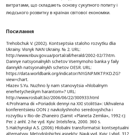
витратами, що складають основу сукупного попиту і
людського розвитку в країнах світової економіки.
Посилання
Trehobchuk V. (2002). Kontseptsiia staloho rozvytku dlia
Ukrainy. Visnyk NAN Ukrainy. № 2. URL:
http://www.nbuv.gov.ua/portal/all/herald/2002-02/7.htm.
Dannye natsyonalnykh schetov Vsemyrnoho banka y faily
dannykh natsyonalnykh schetov OESR. URL:
https://data.worldbank.org/indicator/NY.GNP.MKTP.KD.ZG?
view=chart.
Hlazev S.Yu. Nuzhno ly nam stanovytsia «hlobalnym
enerhetycheskym harantom»? URL:
http://www.rosbalt.biz/2006/06/22/300933.html
4.Prohrama dii «Poriadok dennyi na XXI stolittia»: Ukhvalena
konferentsiieiu OON z navkolyshnoho seredovyshcha i
rozvytku v Rio-de-Zhaneiro (Samit «Planeta Zemlia», 1992 r.):
Per. z anhl. 2-he vyd. Kyiv: Intelsfera, 2000. 360 s.
5.Halchynskyi A.S. (2006) Hlobalni transformatsii: kontseptualni
alternatyvy. Metodolohichni aspekty: Nauk.vyd. Kyiv: Lybid, 312