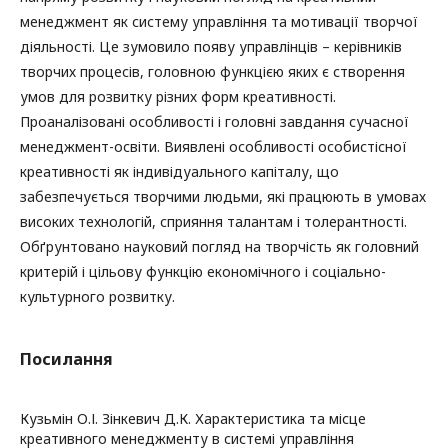
менеджмент як систему управління та мотивації творчої
діяльності. Це зумовило появу управлінців – керівників
творчих процесів, головною функцією яких є створення
умов для розвитку різних форм креативності.
Проаналізовані особливості і головні завдання сучасної
менеджмент-освіти. Виявлені особливості особистісної
креативності як індивідуального капіталу, що
забезпечується творчими людьми, які працюють в умовах
високих технологій, сприяння талантам і толерантності.
Обґрунтовано науковий погляд на творчість як головний
критерій і цільову функцію економічного і соціально-
культурного розвитку.
Посилання
Кузьмін О.І. Зінкевич Д.К. Характеристика та місце
креативного менеджменту в системі управління