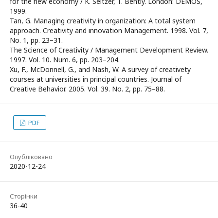
for the new economy / K. Seltzer, T. Bently. London: DEMOS,
1999.
Tan, G. Managing creativity in organization: A total system
approach. Creativity and innovation Management. 1998. Vol. 7,
No. 1, pp. 23–31.
The Science of Creativity / Management Development Review.
1997. Vol. 10. Num. 6, pp. 203–204.
Xu, F., McDonnell, G., and Nash, W. A survey of creativety
courses at universities in principal countries. Journal of
Creative Behavior. 2005. Vol. 39. No. 2, рр. 75–88.
PDF
Опубліковано
2020-12-24
Сторінки
36-40