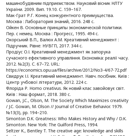
машинобудівним підприємством. Науковий вісник НЛТУ
України. 2009. Вип. 19.10. С. 159–167.
Мак-Грат Р.Г. Конец конкурентного преимущества.
Москва : Лаборатория знаний, 2016. 248 с.
Ойкен В. Основные принципы экономической политики.
Пер. с немец. Москва : Прогресс, 1995. 494 с.
Окорський В.П., Валюх А.М. Креативний менеджмент :
Підручник. Рівне: НУВГП, 2017. 344 с.
Продіус О.І. Креативний менеджмент як запорука
сучасного ефективного управління. Економіка: реалії часу.
2012. №2(3). С. 67–72. URL:
https://economics.opu.ua/files/archive/2012/No3-4/67-72.pdf
Свидрук І.І. Креативний менеджмент. Навч. посібник. Київ :
Центр учбової літератури, 2012. 224 с.
Флоріда Р. Homo creativus. Як новий клас завойовує світ.
Київ : Наш формат, 2018. 380 с.
Gowan, J.C., Olson, М. The Society Which Maximizes creativity
/ J.C. Gowan, М. Olson // Journal of Creative Behavior. 1979.
№13(3), pp. 194–210.
Simonton D.K. Greatness: Who Makes History and Why / D.K.
Simonton. New York: The Guilford Press, 1994.
Seltzer K., Bentley T. The creative age: knowledge and skills