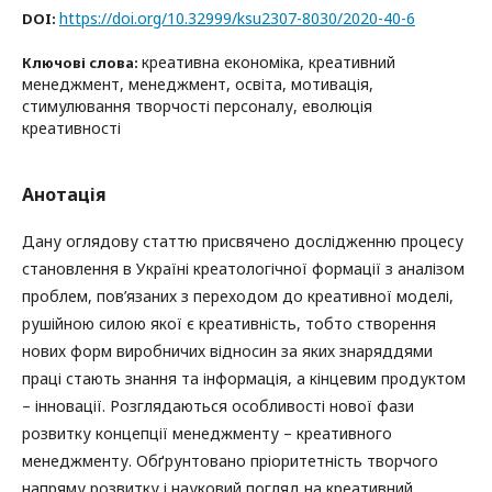
https://doi.org/10.32999/ksu2307-8030/2020-40-6
DOI:
креативна економіка, креативний
Ключові слова:
менеджмент, менеджмент, освіта, мотивація,
стимулювання творчості персоналу, еволюція
креативності
Анотація
Дану оглядову статтю присвячено дослідженню процесу
становлення в Україні креатологічної формації з аналізом
проблем, пов’язаних з переходом до креативної моделі,
рушійною силою якої є креативність, тобто створення
нових форм виробничих відносин за яких знаряддями
праці стають знання та інформація, а кінцевим продуктом
– інновації. Розглядаються особливості нової фази
розвитку концепції менеджменту – креативного
менеджменту. Обґрунтовано пріоритетність творчого
напряму розвитку і науковий погляд на креативний