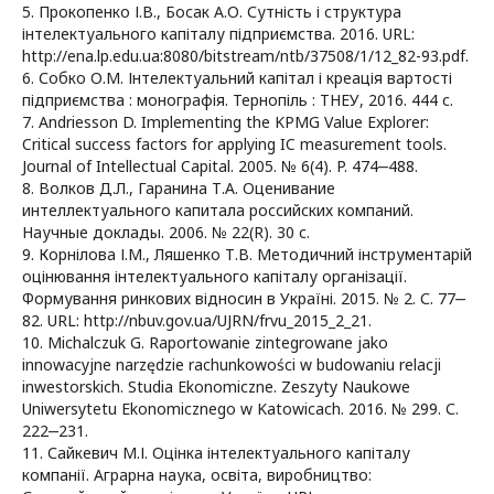
5. Прокопенко І.В., Босак А.О. Сутність і структура
інтелектуального капіталу підприємства. 2016. URL:
http://ena.lp.edu.ua:8080/bitstream/ntb/37508/1/12_82-93.pdf.
6. Собко О.М. Інтелектуальний капітал і креація вартості
підприємства : монографія. Тернопіль : ТНЕУ, 2016. 444 с.
7. Andriesson D. Implementing the KPMG Value Explorer:
Critical success factors for applying IC measurement tools.
Journal of Intellectual Capital. 2005. № 6(4). P. 474‒488.
8. Волков Д.Л., Гаранина Т.А. Оценивание
интеллектуального капитала российских компаний.
Научные доклады. 2006. № 22(R). 30 с.
9. Корнілова І.М., Ляшенко Т.В. Методичний інструментарій
оцінювання інтелектуального капіталу організації.
Формування ринкових відносин в Україні. 2015. № 2. С. 77‒
82. URL: http://nbuv.gov.ua/UJRN/frvu_2015_2_21.
10. Michalczuk G. Raportowanie zintegrowane jako
innowacyjne narzędzie rachunkowości w budowaniu relacji
inwestorskich. Studia Ekonomiczne. Zeszyty Naukowe
Uniwersytetu Ekonomicznego w Katowicach. 2016. № 299. С.
222‒231.
11. Сайкевич М.І. Оцінка інтелектуального капіталу
компанії. Аграрна наука, освіта, виробництво: