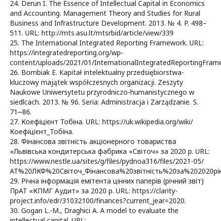
24. Derun I. The Essence of Intellectual Capital in Economics
and Accounting. Management Theory and Studies for Rural
Business and Infrastructure Development. 2013. № 4. P. 498–
511. URL: http://mts.asu.lt/mtsrbid/article/view/339
25. The International Integrated Reporting Framework. URL:
https://integratedreporting.org/wp-
content/uploads/2021/01/InternationalIntegratedReportingFrame
26. Bombiak E. Kapitał intelektualny przedsiębiorstwa-
kluczowy majątek współczesnych organizacji. Zeszyty
Naukowe Uniwersytetu przyrodniczo-humanistycznego w
siedlcach. 2013. № 96. Seria: Administracja i Zarządzanie. S.
71‒86.
27. Коефіцієнт Тобіна. URL: https://uk.wikipedia.org/wiki/
Коефіцієнт_Тобіна.
28. Фінансова звітність акціонерного товариства
«Львівська кондитерська фабрика «Світоч» за 2020 р. URL:
https://www.nestle.ua/sites/g/files/pydnoa316/files/2021-05/
АТ%20ЛКФ%20Світоч_Фінансова%20звітність%20за%202020рі
29. Річна інформація емітента цінних паперів (річний звіт)
ПрАТ «КПМГ Аудит» за 2020 р. URL: https://clarity-
project.info/edr/31032100/finances?current_jear=2020.
30. Gogan L.-M., Draghici A. A model to evaluate the
intellectual capital. URL: