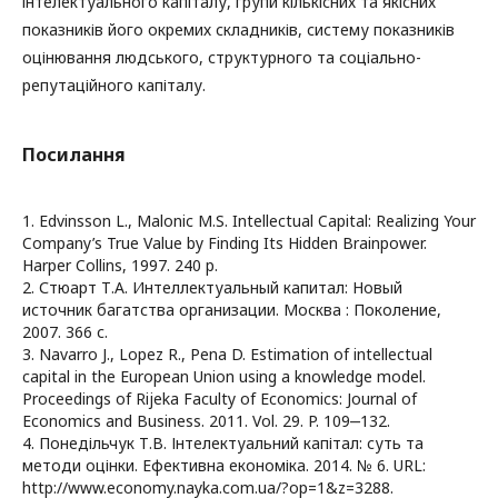
інтелектуального капіталу, групи кількісних та якісних
показників його окремих складників, систему показників
оцінювання людського, структурного та соціально-
репутаційного капіталу.
Посилання
1. Edvinsson L., Malonic M.S. Intellectual Capital: Realizing Your
Company’s True Value by Finding Its Hidden Brainpower.
Harper Collins, 1997. 240 p.
2. Стюарт Т.А. Интеллектуальный капитал: Новый
источник багатства организации. Москва : Поколение,
2007. 366 с.
3. Navarro J., Lopez R., Pena D. Estimation of intellectual
capital in the European Union using a knowledge model.
Proceedings of Rijeka Faculty of Economics: Journal of
Economics and Business. 2011. Vol. 29. P. 109‒132.
4. Понедільчук Т.В. Інтелектуальний капітал: суть та
методи оцінки. Ефективна економіка. 2014. № 6. URL:
http://www.economy.nayka.com.ua/?op=1&z=3288.