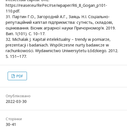
https://reaser.eu/RePec/rse/wpaper/R6_8_Gogan_p101-
110.pdf.
31. Партин Г.О., Загородній А.Г., Заяць Н.І. Соціально-
репутаційний капітал підприємства: сутність, складові,
оцінювання. Вісник аграрної науки Причорномор’я. 2019.
Вип. 1(101). С. 10–17.
32. Michalak J. Kapitał intelektualny – trendy w pomiarze,
prezentacji i badaniach. Współczesne nurty badawcze w
rachunkowości. Wydawnictwo Uniwersytetu Łódzkiego. 2012.
S. 151‒177.
PDF
Опубліковано
2022-03-30
Сторінки
30-41