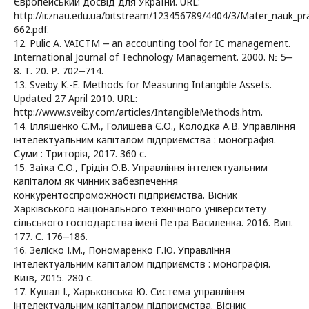
Європейський досвід для України. URL:
http://ir.znau.edu.ua/bitstream/123456789/4404/3/Mater_nauk_p
662.pdf.
12. Pulic A. VAICTM ‒ an аccounting tool for IC management.
International Journal of Technology Management. 2000. № 5‒
8. Т. 20. Р. 702‒714.
13. Sveiby K.-E. Methods for Measuring Intangible Assets.
Updated 27 April 2010. URL:
http://www.sveiby.com/articles/IntangibleMethods.htm.
14. Ілляшенко С.М., Голишева Є.О., Колодка А.В. Управління
інтелектуальним капіталом підприємства : монографія.
Суми : Триторія, 2017. 360 с.
15. Заїка С.О., Грідін О.В. Управління інтелектуальним
капіталом як чинник забезпечення
конкурентоспроможності підприємства. Вісник
Харківського національного технічного університету
сільського господарства імені Петра Василенка. 2016. Вип.
177. С. 176‒186.
16. Зеліско І.М., Пономаренко Г.Ю. Управління
інтелектуальним капіталом підприємств : монографія.
Київ, 2015. 280 с.
17. Кушал І., Харьковська Ю. Система управління
інтелектуальним капіталом підприємства. Вісник