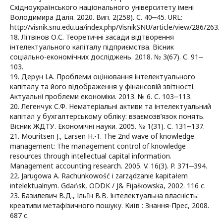
Східноукраїнського національного університету імені
Володимира Даля. 2020. Вип. 2(258). С. 40‒45. URL:
http://visnik.snu.edu.ua/index.php/VisnikSNU/article/view/286/263.
18. Літвінов О.С. Теоретичні засади відтворення
інтелектуального капіталу підприємства. Вісник
соціально-економічних досліджень. 2018. № 3(67). С. 91‒
103.
19. Дерун І.А. Проблеми оцінювання інтелектуального
капіталу та його відображення у фінансовій звітності.
Актуальні проблеми економіки. 2013. № 6. С. 103‒113.
20. Легенчук С.Ф. Нематеріальні активи та інтелектуальний
капітал у бухгалтерському обліку: взаємозв’язок понять.
Вісник ЖДТУ. Економічні науки. 2005. № 1(31). С. 131‒137.
21. Mouritsen J., Larsen H.-T. The 2nd wave of knowledge
management: The management control of knowledge
resources through intellectual capital information.
Management accounting research. 2005. V. 16(3). P. 371‒394.
22. Jarugowa A. Rachunkowość i zarządzanie kapitałem
intelektualnym. Gdańsk, ODDK / J& Fijałkowska, 2002. 116 с.
23. Базилевич В.Д., Ільїн В.В. Інтелектуальна власність:
креативи метафізичного пошуку. Київ : Знання-Прес, 2008.
687 с.