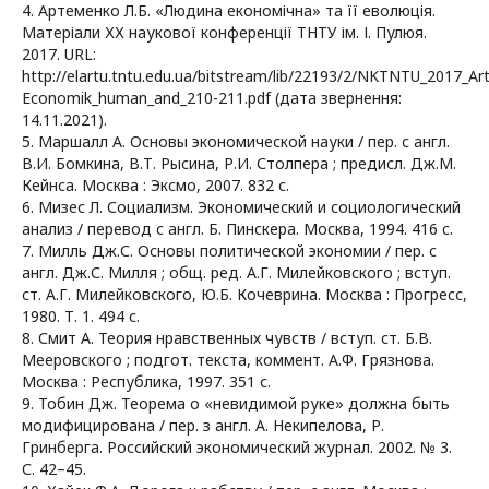
4. Артеменко Л.Б. «Людина економічна» та її еволюція.
Матеріали ХХ наукової конференції ТНТУ ім. І. Пулюя.
2017. URL:
http://elartu.tntu.edu.ua/bitstream/lib/22193/2/NKTNTU_2017_A
Economik_human_and_210-211.pdf (дата звернення:
14.11.2021).
5. Маршалл А. Основы экономической науки / пер. с англ.
В.И. Бомкина, В.Т. Рысина, Р.И. Столпера ; предисл. Дж.М.
Кейнса. Москва : Эксмо, 2007. 832 с.
6. Мизес Л. Социализм. Экономический и социологический
анализ / перевод с англ. Б. Пинскера. Москва, 1994. 416 c.
7. Милль Дж.С. Основы политической экономии / пер. с
англ. Дж.С. Милля ; общ. ред. А.Г. Милейковского ; вступ.
ст. А.Г. Милейковского, Ю.Б. Кочеврина. Москва : Прогресс,
1980. Т. 1. 494 с.
8. Смит А. Теория нравственных чувств / вступ. ст. Б.В.
Мееровского ; подгот. текста, коммент. А.Ф. Грязнова.
Москва : Республика, 1997. 351 с.
9. Тобин Дж. Теорема о «невидимой руке» должна быть
модифицирована / пер. з англ. А. Некипелова, Р.
Гринберга. Российский экономический журнал. 2002. № 3.
С. 42–45.