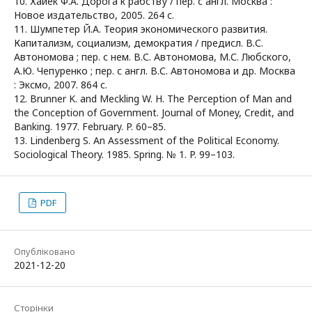
10. Хайек Ф.А. Дорога к рабству / пер. с англ. Москва :
Новое издательство, 2005. 264 с.
11. Шумпетер Й.А. Теория экономического развития.
Капитализм, социализм, демократия / предисл. В.С.
Автономова ; пер. с нем. В.С. Автономова, М.С. Любского,
А.Ю. Чепуренко ; пер. с англ. В.С. Автономова и др. Москва
: Эксмо, 2007. 864 с.
12. Brunner K. and Meckling W. H. The Perception of Man and
the Conception of Government. Journal of Money, Credit, and
Banking. 1977. February. P. 60–85.
13. Lindenberg S. An Assessment of the Political Economy.
Sociological Theory. 1985. Spring. № 1. P. 99–103.
PDF
Опубліковано
2021-12-20
Сторінки