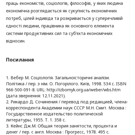
праць економістів, соціологів, філософів, у яких людина
економічна розглядається як сукупність економічних
потреб, цілей індивіда та розкривається у суперечливій
єдності людини, працівника як основного елемента
системи продуктивних сил та суб’єкта економічних
відносин.
Посилання
1. Вебер М. Соціологія. Загальноісторичні аналізи.
Політика / пер. з нім. О. Погорілого. Київ, 1998. 534 с. ISBN
966-500-091-8. URL: http://izbornyk.org.ua/weber/wbs.htm
(дата звернення: 12.11.2021).
2. Рикардо Д. Сочинения / перевод под редакцией, члена-
корреспондента Академии наук СССР М.Н. Смит. Москва :
Государственное издательство политической
литературы, 1955. Т. 1. 358 с.
3. Кейнс Дж.М. Общая теория занятости, процента и
денег / пер. с англ. Москва : Прогресс, 1978. 495 с.