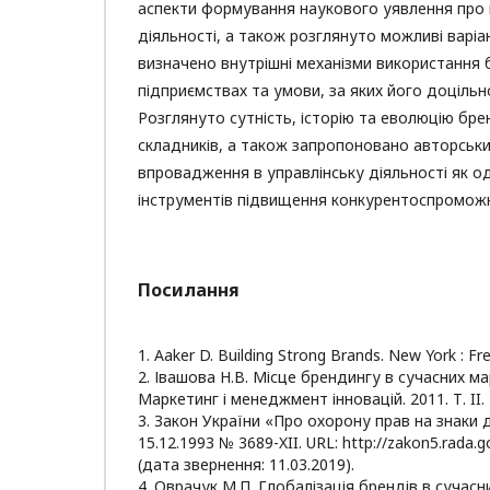
аспекти формування наукового уявлення про 
діяльності, а також розглянуто можливі варіа
визначено внутрішні механізми використання
підприємствах та умови, за яких його доціль
Розглянуто сутність, історію та еволюцію бр
складників, а також запропоновано авторськи
впровадження в управлінську діяльності як о
інструментів підвищення конкурентоспроможн
Посилання
1. Aaker D. Building Strong Brands. New York : Fre
2. Івашова Н.В. Місце брендингу в сучасних м
Маркетинг і менеджмент інновацій. 2011. Т. II. 
3. Закон України «Про охорону прав на знаки д
15.12.1993 № 3689-XII. URL: http://zakon5.rada.
(дата звернення: 11.03.2019).
4. Оврачук М.П. Глобалізація брендів в сучасн