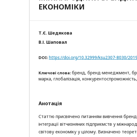
ЕКОНОМІКИ
Т.Є. Шедякова
В.І. Шаповал
https://doi.org/10.32999/ksu2307-8030/201
DOI:
бренд, бренд-менеджмент, бр
Ключові слова:
марка, глобалізація, конкурентоспроможність
Анотація
Статтю присвячено питанням вивчення бренди
інтеграції вітчизняних підприємств у міжнаро
світову економіку у цілому. Визначено теорет