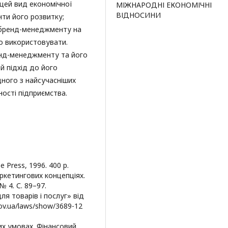
цей вид економічної
МІЖНАРОДНІ ЕКОНОМІЧНІ
ВІДНОСИНИ
нти його розвитку;
 бренд-менеджменту на
но використовувати.
енд-менеджменту та його
й підхід до його
дного з найсучасніших
ості підприємства.
e Press, 1996. 400 p.
аркетингових концепціях.
№ 4. С. 89–97.
ля товарів і послуг» від
gov.ua/laws/show/3689-12
их умовах. Фінансовий