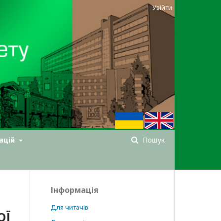
Увійти
ацій
Пошук
Інформація
Для читачів
ОЇ