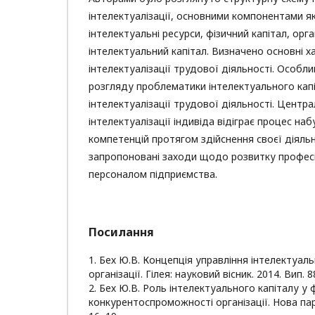
інтелектуалізації, основними компонентами яко
інтелектуальні ресурси, фізичний капітал, орга
інтелектуальний капітал. Визначено основні 
інтелектуалізації трудової діяльності. Особл
розгляду проблематики інтелектуального капі
інтелектуалізації трудової діяльності. Центра
інтелектуалізації індивіда відіграє процес на
компетенцій протягом здійснення своєї діяль
запропоновані заходи щодо розвитку професі
персоналом підприємства.
Посилання
1. Бех Ю.В. Концепція управління інтелектуал
організації. Гілея: науковий вісник. 2014. Вип. 8
2. Бех Ю.В. Роль інтелектуального капіталу у
конкурентоспроможності організації. Нова пара