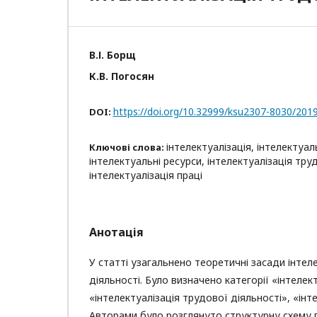
В.І. Борщ
К.В. Погосян
https://doi.org/10.32999/ksu2307-8030/201
DOI:
інтелектуалізація, інтелектуал
Ключові слова:
інтелектуальні ресурси, інтелектуалізація тру
інтелектуалізація праці
Анотація
У статті узагальнено теоретичні засади інтел
діяльності. Було визначено категорії «інтелект
«інтелектуалізація трудової діяльності», «інте
Авторами було розглянуто структурну схему 