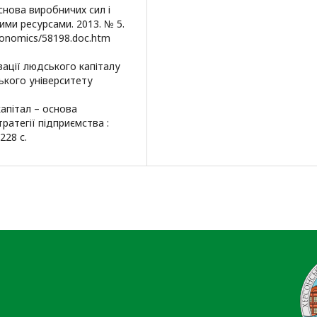
основа виробничих сил і
ими ресурсами. 2013. № 5.
conomics/58198.doc.htm
зації людського капіталу
ського університету
капітал – основа
ратегії підприємства :
228 с.