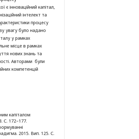
ї є інноваційний капітал,
нізаційний інтелект та
характеристики процесу
иву увагу було надано
талу у рамках
льне місце в рамках
буття нових знань та
ності. Авторами були
йних компетенцій
ьним капіталом
8. С. 172–177.
 формуванні
дигма. 2015. Вип. 125. С.