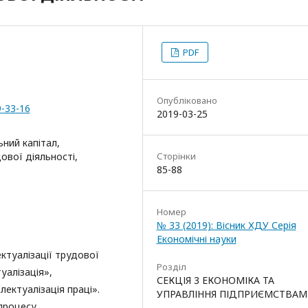
PDF
Опубліковано
9-33-16
2019-03-25
ьний капітал,
дової діяльності,
Сторінки
85-88
Номер
№ 33 (2019): Вісник ХДУ Серія
Економічні науки
ектуалізації трудової
Розділ
уалізація»,
СЕКЦІЯ 3 ЕКОНОМІКА ТА
лектуалізація праці».
УПРАВЛІННЯ ПІДПРИЄМСТВА
процесу