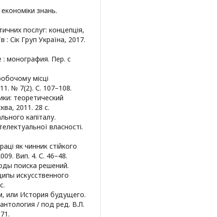
 економіки знань.
тичних послуг: концепція,
 : Сік Груп Україна, 2017.
 : монография. Пер. с
 робочому місці
1. № 7(2). С. 107–108.
ики: теоретический
ква, 2011. 28 с.
ального капіталу.
нтелектуальної власності.
праці як чинник стійкого
09. Вип. 4. С. 46–48.
оды поиска решений.
нципы искусственного
с.
м, или История будущего.
нтология / под ред. В.Л.
71.