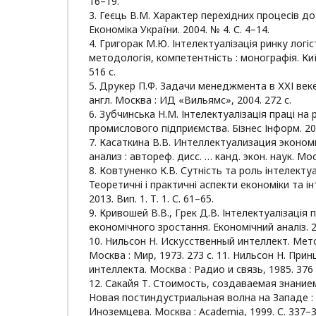
16–19.
3. Геєць В.М. Характер перехідних процесів до
Економіка України. 2004. № 4. С. 4–14.
4. Григорак М.Ю. Інтелектуалізація ринку логіс
методологія, компетентність : монографія. Київ
516 с.
5. Друкер П.Ф. Задачи менеджмента в ХХІ веке
англ. Москва : ИД «Вильямс», 2004. 272 с.
6. Зубчинська Н.М. Інтелектуалізація праці на
промислового підприємства. Бізнес Інформ. 201
7. Касаткина В.В. Интеллектуализация эконом
анализ : автореф. дисс. … канд. экон. наук. Мос
8. Ковтуненко К.В. Сутність та роль інтелекту
Теоретичні і практичні аспекти економіки та і
2013. Вип. 1. Т. 1. С. 61–65.
9. Кривошей В.В., Грек Д.В. Інтелектуалізація 
економічного зростання. Економічний аналіз. 20
10. Нильсон Н. Искусственный интеллект. Мет
Москва : Мир, 1973. 273 с. 11. Нильсон Н. При
интеллекта. Москва : Радио и связь, 1985. 376 
12. Сакайя Т. Стоимость, создаваемая знание
Новая постиндустриальная волна на Западе : а
Иноземцева. Москва : Academia, 1999. С. 337–3