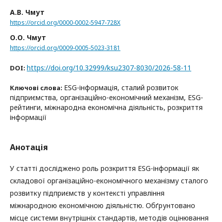
А.В. Чмут
https://orcid.org/0000-0002-5947-728X
О.О. Чмут
https://orcid.org/0009-0005-5023-3181
https://doi.org/10.32999/ksu2307-8030/2026-58-11
DOI:
ESG-інформація, сталий розвиток
Ключові слова:
підприємства, організаційно-економічний механізм, ESG-
рейтинги, міжнародна економічна діяльність, розкриття
інформації
Анотація
У статті досліджено роль розкриття ESG-інформації як
складової організаційно-економічного механізму сталого
розвитку підприємств у контексті управління
міжнародною економічною діяльністю. Обґрунтовано
місце системи внутрішніх стандартів, методів оцінювання