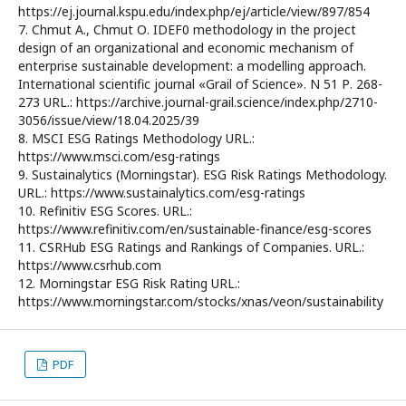
https://ej.journal.kspu.edu/index.php/ej/article/view/897/854
7. Chmut А., Chmut О. IDEF0 methodology in the project
design of an organizational and economic mechanism of
enterprise sustainable development: a modelling approach.
International scientific journal «Grail of Science». N 51 Р. 268-
273 URL.: https://archive.journal-grail.science/index.php/2710-
3056/issue/view/18.04.2025/39
8. MSCI ESG Ratings Methodology URL.:
https://www.msci.com/esg-ratings
9. Sustainalytics (Morningstar). ESG Risk Ratings Methodology.
URL.: https://www.sustainalytics.com/esg-ratings
10. Refinitiv ESG Scores. URL.:
https://www.refinitiv.com/en/sustainable-finance/esg-scores
11. CSRHub ESG Ratings and Rankings of Companies. URL.:
https://www.csrhub.com
12. Morningstar ESG Risk Rating URL.:
https://www.morningstar.com/stocks/xnas/veon/sustainability
PDF