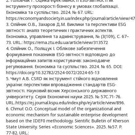
2. Головчак Г. Оцінка ефективності ESG-звітності як
інструменту прозорості бізнесу в умовах глобалізації.
Економіка та суспільство. 2024. № 67. URL:
https://economyandsociety.in.ua/index.php/journal/article/view/4
3. Олійник О.В., Захаров Д.М. Виклики та перспективи ESG
звітності: аналіз теоретичних і практичних аспектів.
Економіка, управління та адміністрування, № (3(109), С. 67–
73. URL.: https://ema.ztu.edu.ua/article/view/313572
4. Олійник О., Поліщук І. Облікове забезпечення
формування показників ESG-звітності відповідно до
інформаційних запитів користувачів: законодавче
регулювання. Економіка та суспільство. 2024. № 65. DOI:
https://doi.org/10.32782/2524-0072/2024-65-13
5. Чмут А.В. CSRD як інструмент стійкого відновлення
україни: перспективи впровадження стандартів ESG-
звітності. Науковий вісник Херсонського державного
університету. Серія Економічні науки 2025. № 57С.71-76.
URL.:https://ej.journal.kspu.edu/index.php/ej/article/view/896.
6. Сhmut O.О. Сonceptual model of the organizational and
economic mechanism for sustainable enterprise development
based on the IDEF0 methodology. Sientific Bulletin of Kherson
State University. Series «Economic Sciences». 2025. №57. P.
77-82. URL.: