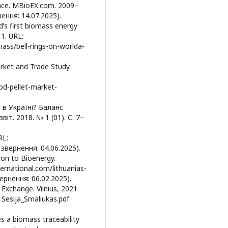
ace. MBioEX.com. 2009–
ення: 14.07.2025).
d’s first biomass energy
1. URL:
ss/bell-rings-on-worlda-
arket and Trade Study.
od-pellet-market-
 в Україні? Баланс
іт. 2018. № 1 (01). С. 7–
RL:
звернення: 04.06.2025).
tion to Bioenergy.
ternational.com/lithuanias-
ернення: 06.02.2025).
Exchange. Vilnius, 2021.
1Sesija_Smaliukas.pdf
s a biomass traceability