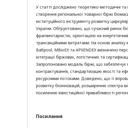
У статті досліджено теоретико-методичні та 
створення регіональної товарної біржі біомас
інституційного інструменту розвитку циркуля
України. Обґрунтовано, що сучасний ринок бі
фрагментарністю, орієнтацією на енергетични
трансакційними витратами. На основі аналізу
Baltpool, MBioEX та APXENDEX визначено перс
інтеграції біржових, логістичних та сертифікац
Запропоновано модель біржі, що забезпечує 
контрактування, стандартизацію якості та еф
ресурсними потоками. Доведено, що її впро
розвитку біоінновацій, розширенню спектра в
посиленню інвестиційної привабливості регіоні
Посилання