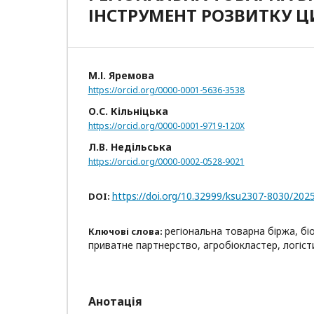
ІНСТРУМЕНТ РОЗВИТКУ Ц
М.І. Яремова
https://orcid.org/0000-0001-5636-3538
О.С. Кільніцька
https://orcid.org/0000-0001-9719-120X
Л.В. Недільська
https://orcid.org/0000-0002-0528-9021
https://doi.org/10.32999/ksu2307-8030/202
DOI:
регіональна товарна біржа, бі
Ключові слова:
приватне партнерство, агробіокластер, логіс
Анотація