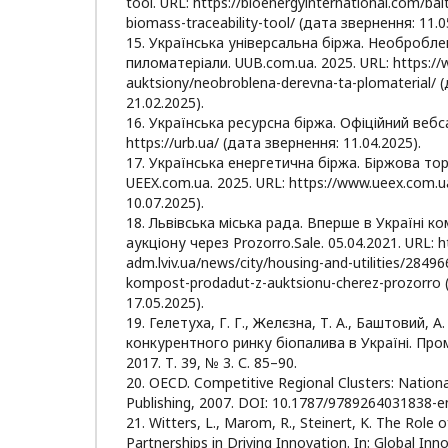
tool. URL: https://bioenergyinternational.com/bal
biomass-traceability-tool/ (дата звернення: 11.0
15. Українська універсальна біржа. Необробл
пиломатеріали. UUB.com.ua. 2025. URL: https://
auktsiony/neobroblena-derevna-ta-plomaterial/ 
21.02.2025).
16. Українська ресурсна біржа. Офіційний вебса
https://urb.ua/ (дата звернення: 11.04.2025).
17. Українська енергетична біржа. Біржова то
UEEX.com.ua. 2025. URL: https://www.ueex.com.u
10.07.2025).
18. Львівська міська рада. Вперше в Україні 
аукціону через Prozorro.Sale. 05.04.2021. URL: ht
adm.lviv.ua/news/city/housing-and-utilities/28496
kompost-prodadut-z-auktsionu-cherez-prozorro 
17.05.2025).
19. Гелетуха, Г. Г., Желєзна, Т. А., Баштовий, А.
конкурентного ринку біопалива в Україні. Про
2017. Т. 39, № 3. С. 85–90.
20. OECD. Competitive Regional Clusters: Nation
Publishing, 2007. DOI: 10.1787/9789264031838-e
21. Witters, L., Marom, R., Steinert, K. The Role o
Partnerships in Driving Innovation. In: Global In