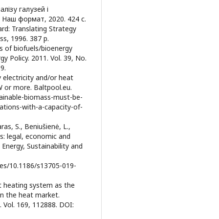
алізу галузей і
: Наш формат, 2020. 424 с.
ard: Translating Strategy
ss, 1996. 387 p.
s of biofuels/bioenergy
rgy Policy. 2011. Vol. 39, No.
9.
electricity and/or heat
W or more. Baltpool.eu.
tainable-biomass-must-be-
lations-with-a-capacity-of-
ras, S., Beniušienė, L.,
s: legal, economic and
 Energy, Sustainability and
les/10.1186/s13705-019-
ict heating system as the
in the heat market.
 Vol. 169, 112888. DOI: