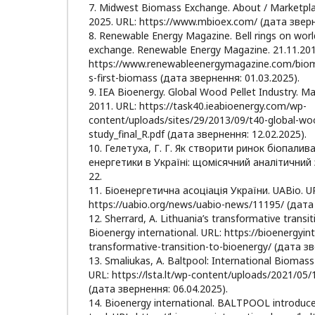
7. Midwest Biomass Exchange. About / Marketpl
2025. URL: https://www.mbioex.com/ (дата зверн
8. Renewable Energy Magazine. Bell rings on worl
exchange. Renewable Energy Magazine. 21.11.201
https://www.renewableenergymagazine.com/bioma
s-first-biomass (дата звернення: 01.03.2025).
9. IEA Bioenergy. Global Wood Pellet Industry. M
2011. URL: https://task40.ieabioenergy.com/wp-
content/uploads/sites/29/2013/09/t40-global-wo
study_final_R.pdf (дата звернення: 12.02.2025).
10. Гелетуха, Г. Г. Як створити ринок біопалива
енергетики в Україні: щомісячний аналітичний зв
22.
11. Біоенергетична асоціація України. UABio. U
https://uabio.org/news/uabio-news/11195/ (дата 
12. Sherrard, A. Lithuania’s transformative transi
Bioenergy international. URL: https://bioenergyin
transformative-transition-to-bioenergy/ (дата зв
13. Smaliukas, A. Baltpool: International Biomass 
URL: https://lsta.lt/wp-content/uploads/2021/05/
(дата звернення: 06.04.2025).
14. Bioenergy international. BALTPOOL introduce