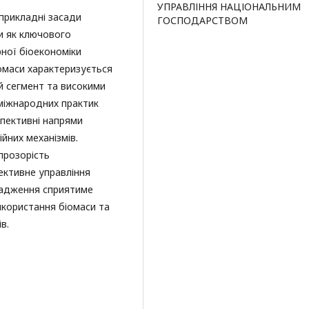
УПРАВЛІННЯ НАЦІОНАЛЬНИМ
прикладні засади
ГОСПОДАРСТВОМ
и як ключового
рної біоекономіки
омаси характеризується
й сегмент та високими
 міжнародних практик
пективні напрями
ійних механізмів.
прозорість
ективне управління
вадження сприятиме
икористання біомаси та
в.