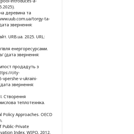
tpool-introduces-a-
5.2025).
ена деревина та
www.uub.com.ua/torgy-ta-
(дата звернення:
йт. URB.ua. 2025. URL:
ргівля енергоресурсами.
a/ (дата звернення:
компост продадуть з
tps://city-
6-vpershe-v-ukraini-
(дата звернення:
 І. Створення
мислова теплотехніка.
al Policy Approaches. OECD
n.
f Public-Private
novation Index. WIPO, 2012.