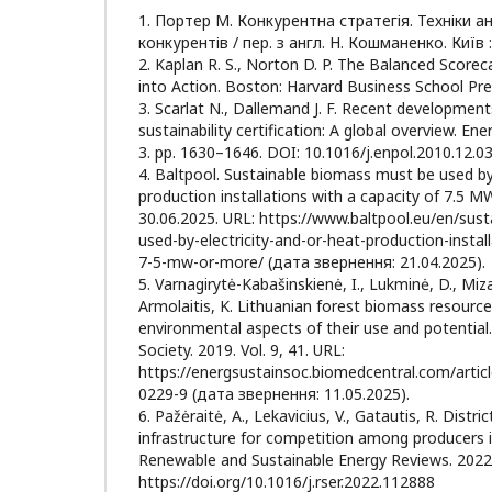
1. Портер М. Конкурентна стратегія. Техніки ан
конкурентів / пер. з англ. Н. Кошманенко. Київ 
2. Kaplan R. S., Norton D. P. The Balanced Scorec
into Action. Boston: Harvard Business School Pre
3. Scarlat N., Dallemand J. F. Recent development
sustainability certification: A global overview. Ene
3. pp. 1630–1646. DOI: 10.1016/j.enpol.2010.12.03
4. Baltpool. Sustainable biomass must be used by 
production installations with a capacity of 7.5 M
30.06.2025. URL: https://www.baltpool.eu/en/sus
used-by-electricity-and-or-heat-production-instal
7-5-mw-or-more/ (дата звернення: 21.04.2025).
5. Varnagirytė-Kabašinskienė, I., Lukminė, D., Miza
Armolaitis, K. Lithuanian forest biomass resource
environmental aspects of their use and potential.
Society. 2019. Vol. 9, 41. URL:
https://energsustainsoc.biomedcentral.com/artic
0229-9 (дата звернення: 11.05.2025).
6. Pažėraitė, A., Lekavicius, V., Gatautis, R. Distr
infrastructure for competition among producers 
Renewable and Sustainable Energy Reviews. 2022.
https://doi.org/10.1016/j.rser.2022.112888