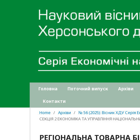
Головна
Поточний випуск
Архіви
Контакти
Home
/
Архіви
/
№ 56 (2025): Вісник ХДУ Серія 
СЕКЦІЯ 2 ЕКОНОМІКА ТА УПРАВЛІННЯ НАЦІОНАЛ
РЕГІОНАЛЬНА ТОВАРНА Б