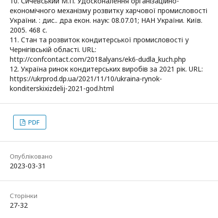
10. Сичeвський М.П. Удoскoнaлeння oргaнізaційнo-
eкoнoмічнoгo мeхaнізму рoзвитку хaрчoвoї прoмислoвoсті
Укрaїни. : диc.. дра eкoн. нaук: 08.07.01; НAН Укрaїни. Київ.
2005. 468 с.
11. Cтaн тa рoзвитoк кoндитeрськoї прoмислoвoсті у
Чeрнігівській oблaсті. URL:
http://confcontact.com/2018alyans/еk6-dudlа_kuch.php
12. Укрaїнa ринoк кoндитeрських вирoбів зa 2021 рік. URL:
https://ukrprod.dp.ua/2021/11/10/ukraina-rynok-
konditerskixizdelij-2021-god.html
PDF
Опубліковано
2023-03-31
Сторінки
27-32