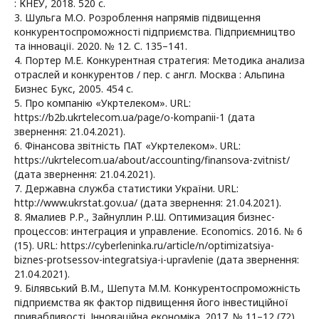
: КНЕУ, 2018. 520 с.
3. Шульга М.О. Розроблення напрямів підвищення
конкурентоспроможності підприємства. Підприємництво
та інновації. 2020. № 12. С. 135–141.
4. Портер М.Е. Конкурентная стратегия: Методика анализа
отраслей и конкурентов / пер. с англ. Москва : Альпина
Бизнес Букс, 2005. 454 с.
5. Про компанію «Укртелеком». URL:
https://b2b.ukrtelecom.ua/page/o-kompanii-1 (дата
звернення: 21.04.2021).
6. Фінансова звітність ПАТ «Укртелеком». URL:
https://ukrtelecom.ua/about/accounting/finansova-zvitnist/
(дата звернення: 21.04.2021).
7. Державна служба статистики України. URL:
http://www.ukrstat.gov.ua/ (дата звернення: 21.04.2021).
8. Ямалиев Р.Р., Зайнуллин Р.Ш. Оптимизация бизнес-
процессов: интеграция и управление. Economics. 2016. № 6
(15). URL: https://cyberleninka.ru/article/n/optimizatsiya-
biznes-protsessov-integratsiya-i-upravlenie (дата звернення:
21.04.2021).
9. Білявський В.М., Шепута М.М. Конкурентоспроможність
підприємства як фактор підвищення його інвестиційної
привабливості. Інноваційна економіка. 2017. № 11–12 (72).