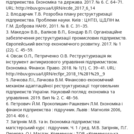
підприємства. Економіка та держава. 2017. № 6. С. 64–71.
URL: http://nbuv.gov.ua/UJRN/ecde_2017_6_14
2. Влодарчик Т.В. Розробка плану реструктуризації
підприємства. Проблеми науки. Київ : ЦНТЕІ, ЦДПІН ім.
Г.М. Доброва НАНУ, 2011. № 8. С. 31–35.
3. Македон В.В., Валіков В.П., Бондар В.П. Організаційне
забезпечення реструктуризації промислових підприємств.
Європейський вектор економічного розвитку. 2017. № 1
(22). С. 45–59.
4. Овсак О.П., Петриченко О.В. Реструктуризація як
інструмент антикризового управління підприємством.
Економіка. Фінанси. Право. 2018. № 1(1). С. 39–41. URL:
http://nbuv.gov.ua/UJRN/ecfipr_2018_1%281%29__9
5. Лачкова Л.І., Лачкова В.М. Фінансово-економічний
механізм адаптаційної реструктуризації торговельних
підприємств України. Науковий погляд: економіка та
управління. 2019. Вип № 2. С. 48–56.
6. Петрович Й.М. Прокопишин-Рашкевич Л.М. Економіка і
фінанси підприємства : підручник. Львів : Магнолія 2006,
2014. 406 с.
7. Загірняк М.В. та ін. Економіка підприємства:
магістерський курс : підручник. Ч. 1 / ред. М.В. Загірняк, П.Г.
Перерва, О.І. Маслак. Кременчук : ТОВ «Кременчуцька