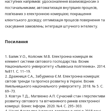
наступних напрямків: удосконалення взаємовідносин з
постачальниками; автоматизація внутрішніх процесів,
пов’язаних з електронною комерцією; покращення
клієнтського досвіду; оптимізація процесів повернення та
скасування замовлень; інтеграція штучного інтелекту.
Посилання
1. Балик У.О., Колісник М.В. Електронна комерція як
елемент системи світового господарства. Вісник
Національного університету «Львівська політехніка». 2014.
№811. С. 11–19.
2. Дражниця С.А., Забурмеха Є.М. Електронна комерція:
світові тренди та прогноз розвитку в Україні. Вісник
Хмельницького національного університету. 2018. № 5. С.
69–73.
3. Ковтун Т.Д., Матвієнко А.П. Сучасний стан і перспективи
розвитку світового та вітчизняного ринків електронної
комерції. Бізнес Інформ. 2020. №4. C. 295–303.
4. Цікаві факти про Інтернет-торгівлю в світі в 2018 році.