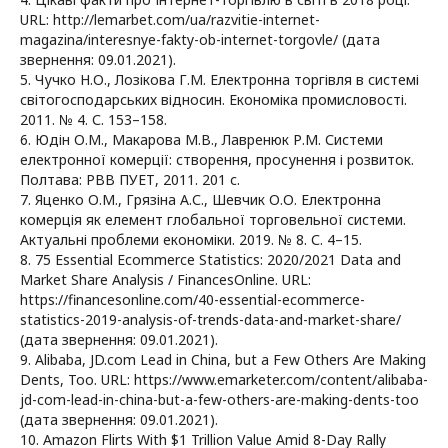
URL: http://lemarbet.com/ua/razvitie-internet-
magazina/interesnye-fakty-ob-internet-torgovle/ (дата
звернення: 09.01.2021).
5. Чучко Н.О., Лозікова Г.М. Електронна торгівля в системі
світогосподарських відносин. Економіка промисловості.
2011. № 4. С. 153–158.
6. Юдін О.М., Макарова М.В., Лавренюк Р.М. Системи
електронної комерції: створення, просунення і розвиток.
Полтава: РВВ ПУЕТ, 2011. 201 с.
7. Яценко О.М., Грязіна А.С., Шевчик О.О. Електронна
комерція як елемент глобальної торговельної системи.
Актуальні проблеми економіки. 2019. № 8. С. 4–15.
8. 75 Essential Ecommerce Statistics: 2020/2021 Data and
Market Share Analysis / FinancesOnline. URL:
https://financesonline.com/40-essential-ecommerce-
statistics-2019-analysis-of-trends-data-and-market-share/
(дата звернення: 09.01.2021).
9. Alibaba, JD.com Lead in China, but a Few Others Are Making
Dents, Too. URL: https://www.emarketer.com/content/alibaba-
jd-com-lead-in-china-but-a-few-others-are-making-dents-too
(дата звернення: 09.01.2021).
10. Amazon Flirts With $1 Trillion Value Amid 8-Day Rally