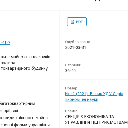
PDF
Опубліковано
1-41-7
2021-03-31
льне майно співвласників
авління
Сторінки
атоквартирного будинку
36-40
Номер
№ 41 (2021): Вісник ХДУ Серія
Економічні науки
багатоквартирним
орії, які
Розділ
СЕКЦІЯ 3 ЕКОНОМІКА ТА
но види спільного майна
УПРАВЛІННЯ ПІДПРИЄМСТВА
основні форми управління