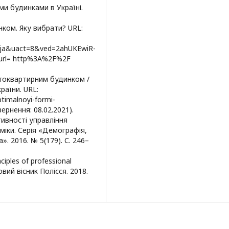
ми будинками в Україні.
ком. Яку вибрати? URL:
ja&uact=8&ved=2ahUKEwiR-
rl= http%3A%2F%2F
атоквартирним будинком /
раїни. URL:
timalnoyi-formi-
ернення: 08.02.2021).
тивності управління
іки. Серія «Демографія,
». 2016. № 5(179). С. 246–
ciples of professional
вий вісник Полісся. 2018.