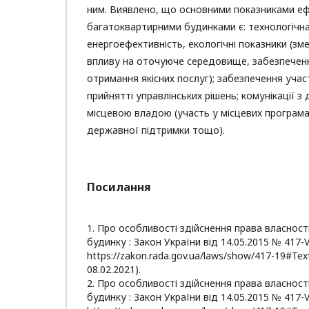
ним. Виявлено, що основними показниками еф
багатоквартирними будинками є: технологічна
енергоефективність, екологічні показники (з
впливу на оточуюче середовище, забезпечення
отримання якісних послуг); забезпечення участ
прийнятті управлінських рішень; комунікації 
місцевою владою (участь у місцевих програма
державної підтримки тощо).
Посилання
1. Про особливості здійснення права власнос
будинку : Закон України від 14.05.2015 № 417-VI
https://zakon.rada.gov.ua/laws/show/417-19#Tex
08.02.2021).
2. Про особливості здійснення права власнос
будинку : Закон України від 14.05.2015 № 417-VI