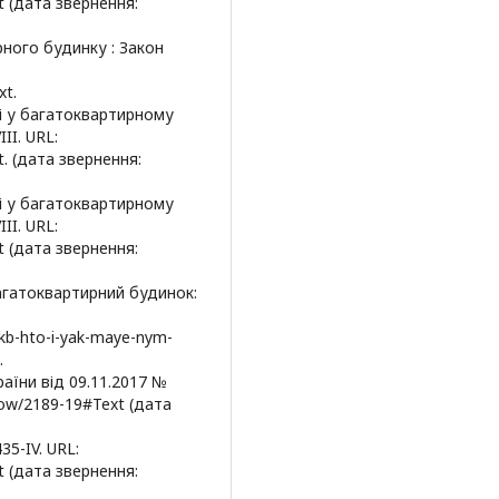
t (дата звернення:
рного будинку : Закон
xt.
ті у багатоквартирному
II. URL:
t. (дата звернення:
ті у багатоквартирному
II. URL:
t (дата звернення:
багатоквартирний будинок:
bkb-hto-i-yak-maye-nym-
.
аїни від 09.11.2017 №
show/2189-19#Text (дата
35-IV. URL:
t (дата звернення: