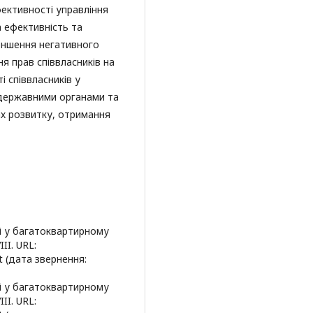
ективності управління
 ефективність та
меншення негативного
 прав співвласників на
і співвласників у
з державними органами та
х розвитку, отримання
ті у багатоквартирному
II. URL:
t (дата звернення:
ті у багатоквартирному
II. URL: