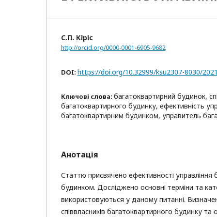
С.П. Кіріс
http://orcid.org/0000-0001-6905-9682
https://doi.org/10.32999/ksu2307-8030/202
DOI:
багатоквартирний будинок, спі
Ключові слова:
багатоквартирного будинку, ефективність упр
багатоквартирним будинком, управитель баг
Анотація
Статтю присвячено ефективності управління 
будинком. Досліджено основні терміни та катег
використовуються у даному питанні. Визначе
співвласників багатоквартирного будинку та 