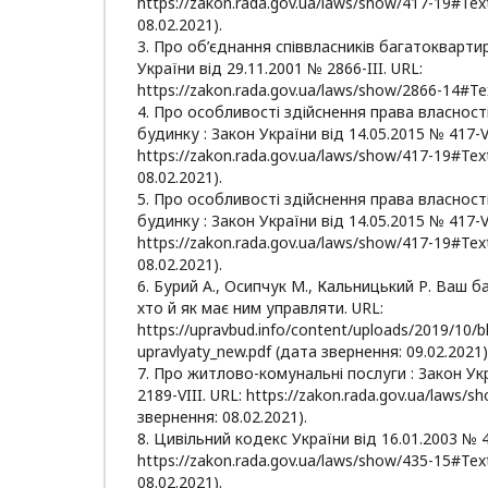
https://zakon.rada.gov.ua/laws/show/417-19#Tex
08.02.2021).
3. Про об’єднання співвласників багатокварти
України від 29.11.2001 № 2866-III. URL:
https://zakon.rada.gov.ua/laws/show/2866-14#Te
4. Про особливості здійснення права власнос
будинку : Закон України від 14.05.2015 № 417-VI
https://zakon.rada.gov.ua/laws/show/417-19#Tex
08.02.2021).
5. Про особливості здійснення права власнос
будинку : Закон України від 14.05.2015 № 417-VI
https://zakon.rada.gov.ua/laws/show/417-19#Tex
08.02.2021).
6. Бурий А., Осипчук М., Кальницький Р. Ваш 
хто й як має ним управляти. URL:
https://upravbud.info/content/uploads/2019/10/
upravlyaty_new.pdf (дата звернення: 09.02.2021)
7. Про житлово-комунальні послуги : Закон Укр
2189-VIII. URL: https://zakon.rada.gov.ua/laws/
звернення: 08.02.2021).
8. Цивільний кодекс України від 16.01.2003 № 4
https://zakon.rada.gov.ua/laws/show/435-15#Tex
08.02.2021).