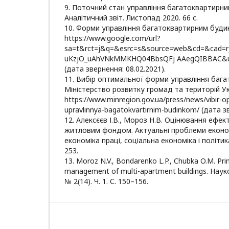
9. Поточний стан управління багатоквартирни
Аналітичний звіт. Листопад 2020. 66 с.
10. Форми управління багатоквартирним будин
https://www.google.com/url?
sa=t&rct=j&q=&esrc=s&source=web&cd=&cad=r
uKzjO_uAhVNkMMKHQ04BbsQFj AAegQIBBAC&u
(дата звернення: 08.02.2021).
11. Вибір оптимальної форми управління баг
Міністерство розвитку громад та територій Ук
https://www.minregion.gov.ua/press/news/vibir-op
upravlinnya-bagatokvartirnim-budinkom/ (дата зв
12. Алексєєв І.В., Мороз Н.В. Оцінювання ефек
житловим фондом. Актуальні проблеми економ
економіка праці, соціальна економіка і політика
253.
13. Moroz N.V., Bondarenko L.P., Chubka O.M. Prin
management of multi-apartment buildings. Науко
№ 2(14). Ч. 1. С. 150–156.