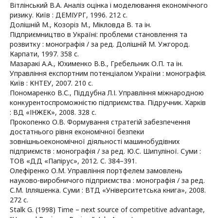
Вітлінський В.А. Аналіз оцінка і моделювання економічного
ризику. Київ : ДЕМІУРГ, 1996. 212 с.
Долішній М., Козоріз М., Мікловда В. та ін.
Підприємництво в Україні: проблеми становлення та
розвитку : монографія / за ред. Долішній М. Ужгород.
Карпати, 1997. 358 с.
Мазаракі А.А., Юхименко В.В., Гребельник О.П. та ін.
Управління експортним потенціалом України : монографія.
Київ : КНТЕУ, 2007. 210 с.
Пономаренко В.С., Піддубна Л.І. Управління міжнародною
конкурентоспроможністю підприємства. Підручник. Харків
: ВД «ІНЖЕК», 2008. 328 с.
Прокопенко О.В. Формування стратегій забезпечення
достатнього рівня економічної безпеки
зовнішньоекономічної діяльності машинобудівних
підприємств : монографія / за ред. Ю.С. Шипуліної. Суми :
ТОВ «ДД «Папірус», 2012. С. 384–391.
Олефіренко О.М. Управління портфелем замовлень
науково-виробничого підприємства : монографія / за ред.
С.М. Ілляшенка. Суми : ВТД «Університетська книга», 2008.
272 с.
Stalk G. (1998) Time – next source of competitive advantage,