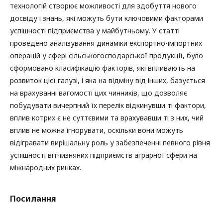
технологій створює можливості для здобуття нового
досвіду і знань, які можуть бути ключовими факторами
успішності підприємства у майбутньому. У статті
проведено аналізування динаміки експортно-імпортних
операцій у сфері сільськогосподарської продукції, було
сформовано класифікацію факторів, які впливають на
розвиток цієї галузі, і яка на відміну від інших, базується
на врахуванні вагомості цих чинників, що дозволяє
побудувати вичерпний їх перелік відкинувши ті фактори,
вплив котрих є не суттєвими та врахувавши ті з них, чий
вплив не можна ігнорувати, оскільки вони можуть
відігравати вирішальну роль у забезпеченні певного рівня
успішності вітчизняних підприємств аграрної сфери на
міжнародних ринках.
Посилання