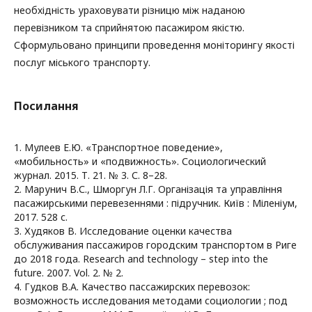
необхідність ураховувати різницю між наданою
перевізником та сприйнятою пасажиром якістю.
Сформульовано принципи проведення моніторингу якості
послуг міського транспорту.
Посилання
1. Мулеев Е.Ю. «Транспортное поведение»,
«мобильность» и «подвижность». Социологический
журнал. 2015. Т. 21. № 3. С. 8–28.
2. Марунич В.С., Шморгун Л.Г. Організація та управління
пасажирськими перевезеннями : підручник. Київ : Міленіум,
2017. 528 с.
3. Худяков В. Исследование оценки качества
обслуживания пассажиров городским транспортом в Риге
до 2018 года. Research and technology – step into the
future. 2007. Vol. 2. № 2.
4. Гудков В.А. Качество пассажирских перевозок:
возможность исследования методами социологии ; под