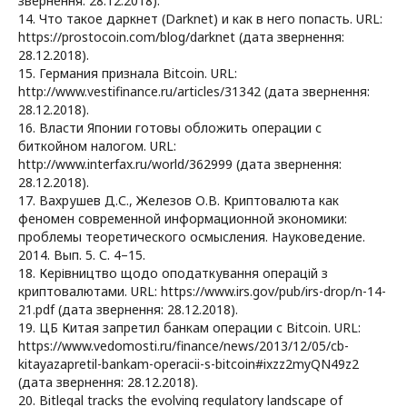
звернення: 28.12.2018).
14. Что такое даркнет (Darknet) и как в него попасть. URL:
https://prostocoin.com/blog/darknet (дата звернення:
28.12.2018).
15. Германия признала Bitcoin. URL:
http://www.vestifinance.ru/articles/31342 (дата звернення:
28.12.2018).
16. Власти Японии готовы обложить операции с
биткойном налогом. URL:
http://www.interfax.ru/world/362999 (дата звернення:
28.12.2018).
17. Вахрушев Д.С., Железов О.В. Криптовалюта как
феномен современной информационной экономики:
проблемы теоретического осмысления. Науковедение.
2014. Вып. 5. С. 4–15.
18. Керівництво щодо оподаткування операцій з
криптовалютами. URL: https://www.irs.gov/pub/irs-drop/n-14-
21.pdf (дата звернення: 28.12.2018).
19. ЦБ Китая запретил банкам операции с Bitcoin. URL:
https://www.vedomosti.ru/finance/news/2013/12/05/cb-
kitayazapretil-bankam-operacii-s-bitcoin#ixzz2myQN49z2
(дата звернення: 28.12.2018).
20. Bitlegal tracks the evolving regulatory landscape of