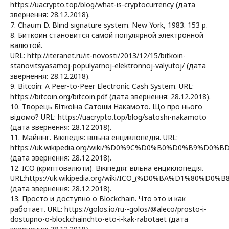
https://uacrypto.top/blog/what-is-cryptocurrency (дата
звернення: 28.12.2018).
7. Chaum D. Blind signature system. New York, 1983. 153 p.
8. Биткоин становится самой популярной электронной
валютой.
URL: http://iteranet.ru/it-novosti/2013/12/15/bitkoin-
stanovitsyasamoj-populyarnoj-elektronnoj-valyutoj/ (дата
звернення: 28.12.2018).
9. Bitcoin: A Peer-to-Peer Electronic Cash System. URL:
https://bitcoin.org/bitcoin.pdf (дата звернення: 28.12.2018).
10. Творець Біткоіна Сатоши Накамото. Що про нього
відомо? URL: https://uacrypto.top/blog/satoshi-nakamoto
(дата звернення: 28.12.2018).
11. Майнінг. Вікіпедія: вільна енциклопедія. URL:
https://uk.wikipedia.org/wiki/%D0%9C%D0%B0%D0%B9%D
(дата звернення: 28.12.2018).
12. ICO (криптовалюти). Вікіпедія: вільна енциклопедія.
URL:https://uk.wikipedia.org/wiki/ICO_(%D0%BA%D1
(дата звернення: 28.12.2018).
13. Просто и доступно о Blockchain. Что это и как
работает. URL: https://golos.io/ru--golos/@aleco/prosto-i-
dostupno-o-blockchainchto-eto-i-kak-rabotaet (дата