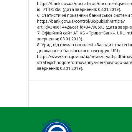
https://bank.gov.ua/doccatalog/document;jse
id=71475860 (дата звернення: 03.01.2019).
6. Статистичні показники банківської системи 
https://bank.gov.ua/control/uk/publish/article?
art_id=34661442&cat_id=34798593 (дата звернен
7. Офіційний сайт АТ КБ «ПриватБанк». URL: htt
звернення: 03.01.2019).
8. Уряд підтримав оновлені «Засади стратегі
державного банківського сектору». URL:
https://www.kmu.gov.ua/ua/news/uryad-pidtrimav-
strategichnogoreformuvannya-derzhavnogo-bank
звернення: 03.01.2019).