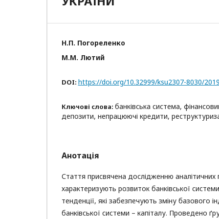
УКРАЇНИ
Н.П. Погореленко
М.М. Лютий
https://doi.org/10.32999/ksu2307-8030/201
DOI:
банківська система, фінансовий
Ключові слова:
депозити, непрацюючі кредити, реструктуриза
Анотація
Стаття присвячена дослідженню аналітичних п
характеризують розвиток банківської системи
тенденції, які забезпечують зміну базового і
банківської системи – капіталу. Проведено ґр