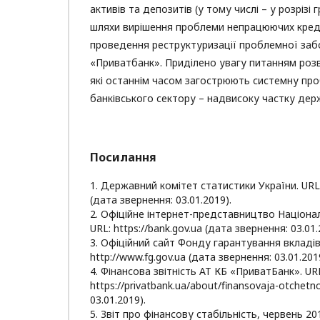
активів та депозитів (у тому числі – у розрізі 
шляхи вирішення проблеми непрацюючих креди
проведення реструктуризації проблемної заб
«Приватбанк». Приділено увагу питанням розв
які останнім часом загострюють системну пр
банківського сектору – надвисоку частку держ
Посилання
1. Державний комітет статистики України. URL: 
(дата звернення: 03.01.2019).
2. Офіційне інтернет-представництво Націона
URL: https://bank.gov.ua (дата звернення: 03.01.
3. Офіційний сайт Фонду гарантування вкладів 
http://www.fg.gov.ua (дата звернення: 03.01.201
4. Фінансова звітність АТ КБ «ПриватБанк». UR
https://privatbank.ua/about/finansovaja-otchetn
03.01.2019).
5. Звіт про фінансову стабільність, червень 201