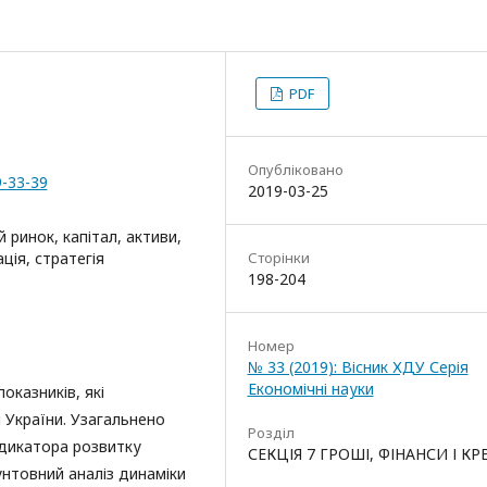
PDF
Опубліковано
9-33-39
2019-03-25
 ринок, капітал, активи,
ція, стратегія
Сторінки
198-204
Номер
№ 33 (2019): Вісник ХДУ Серія
Економічні науки
оказників, які
 України. Узагальнено
Розділ
ндикатора розвитку
СЕКЦІЯ 7 ГРОШІ, ФІНАНСИ І К
унтовний аналіз динаміки