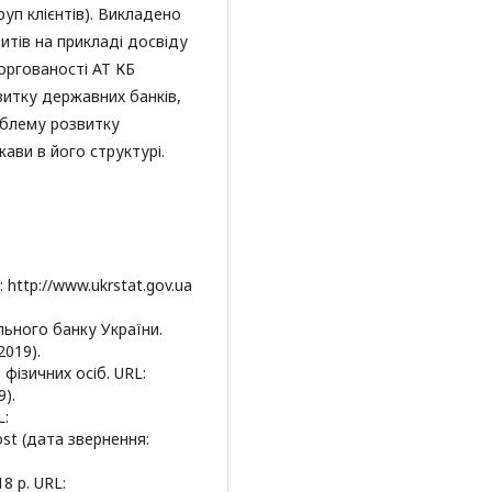
груп клієнтів). Викладено
тів на прикладі досвіду
оргованості АТ КБ
итку державних банків,
облему розвитку
ави в його структурі.
http://www.ukrstat.gov.ua
льного банку України.
2019).
фізичних осіб. URL:
9).
L:
ost (дата звернення:
8 р. URL: