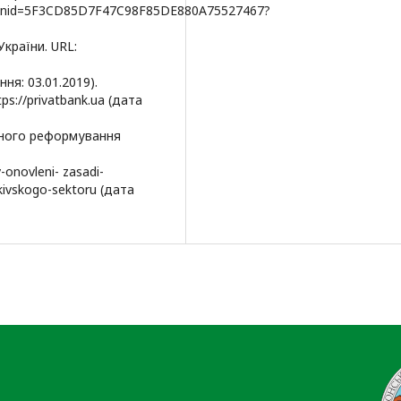
ssionid=5F3CD85D7F47C98F85DE880A75527467?
України. URL:
ня: 03.01.2019).
ps://privatbank.ua (дата
чного реформування
onovleni- zasadi-
ivskogo-sektoru (дата