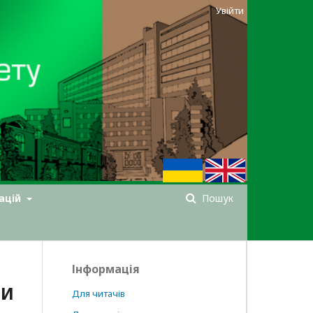
Увійти
ацій
Пошук
Інформація
МИ
Для читачів