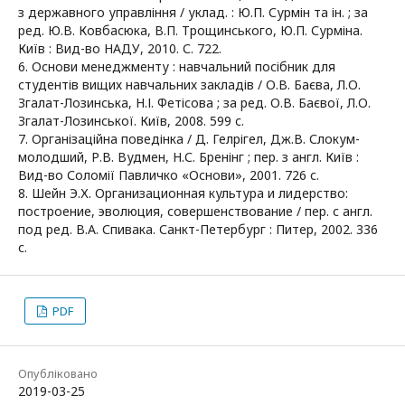
з державного управління / уклад. : Ю.П. Сурмін та ін. ; за
ред. Ю.В. Ковбасюка, В.П. Трощинського, Ю.П. Сурміна.
Київ : Вид-во НАДУ, 2010. С. 722.
6. Основи менеджменту : навчальний посібник для
студентів вищих навчальних закладів / О.В. Баєва, Л.О.
Згалат-Лозинська, Н.І. Фетісова ; за ред. О.В. Баєвої, Л.О.
Згалат-Лозинської. Київ, 2008. 599 с.
7. Організаційна поведінка / Д. Гелрігел, Дж.В. Слокум-
молодший, Р.В. Вудмен, Н.С. Бренінг ; пер. з англ. Київ :
Вид-во Соломії Павличко «Основи», 2001. 726 с.
8. Шейн Э.Х. Организационная культура и лидерство:
построение, эволюция, совершенствование / пер. с англ.
под ред. В.А. Спивака. Санкт-Петербург : Питер, 2002. 336
с.
PDF
Опубліковано
2019-03-25