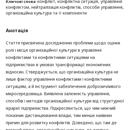
конфлікт, конфліктна ситуація, управління
Ключові слова:
конфліктом, нейтралізація конфліктів, способи управління,
організаційна культура та її компоненти
Анотація
Стаття присвячена дослідженню проблеми щодо оцінки
ролі і місця організаційної культури в управлінні
конфліктами та конфліктними ситуаціями на
підприємствах в умовах трансформації економічних
відносин. Стверджується, що організаційна культура не
лише фактор управління конфліктами і конфліктними
ситуаціям, а й інструмент забезпечення доброзичливого
мікросередовища. Виявлена залежність управління,
способів і методів організаційної культури від структурної
ієрархії підприємства. Підкреслюється, що чим нижчий
показник дистанціювання влади, тим менше наявних
причин для розвитку конфліктів. Доведено, що там де
високий рівень організаційної культури, де домінує