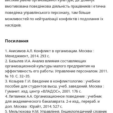
вмотивована поведінкова діяльність працівників і етична
поведінка управлінського персоналу, там більше
можливостей по нейтралізації конфліктів і подолання їх
наслідків.
Посилання
1. Анисимов А.Л. Конфликт в организации. Москва :
Менеджмент, 2014. 293 с.
2. Базылев И.А. Анализ влияния составляющих
организационной культуры малого предприятия на
эффективность его работы. Управление персоналом. 2011.
№ 10. С. 32–35.
3. Козырев Г.И. Введение в конфликтологию : учебное
пособие для студентов высш. учеб. заведений. Москва :
Гуманит. изд. центр «ВЛАДОС», 2001. 176 c.
4. Литвинюк А.А. Организационное поведение : учебник
для академического бакалаврата. 2-е изд., перераб. и
доп. Москва : Юрайт, 2014. 527 с.
5. Мельтюхова Н.М. Управління. Енциклопедичний словник