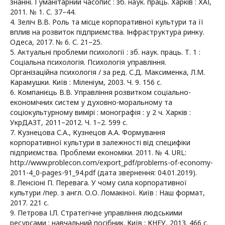
знанні. Гуманітарний часопис : зб. наук. праць. Харків : ХАІ,
2011. № 1. С. 37–44.
4. Зеліч В.В. Роль та місце корпоративної культури та її
вплив на розвиток підприємства. Інфраструктура ринку.
Одеса, 2017. № 6. С. 21–25.
5. Актуальні проблеми психології : зб. наук. праць. Т. 1 :
Соціальна психологія. Психологія управління.
Організаційна психологія / за ред. С.Д. Максименка, Л.М.
Карамушки. Київ : Міленіум, 2003. Ч. 9. 156 с.
6. Компанієць В.В. Управління розвитком соціально-
економічних систем у духовно-моральному та
соціокультурному вимірі : монографія : у 2 ч. Харків :
УкрДАЗТ, 2011–2012. Ч. 1–2. 599 с.
7. Кузнецова С.А., Кузнецов А.А. Формування
корпоративної культури в залежності від специфіки
підприємства. Проблеми економіки. 2011. № 4. URL:
http://www.problecon.com/export_pdf/problems-of-economy-
2011-4_0-pages-91_94.pdf (дата звернення: 04.01.2019).
8. Ленсіоні П. Перевага. У чому сила корпоративної
культури /пер. з англ. О.О. Ломакіної. Київ : Наш формат,
2017. 221 с.
9. Петрова І.Л. Стратегічне управління людськими
ресурсами : навчальний посібник. Київ : КНЕУ, 2013. 466 с.