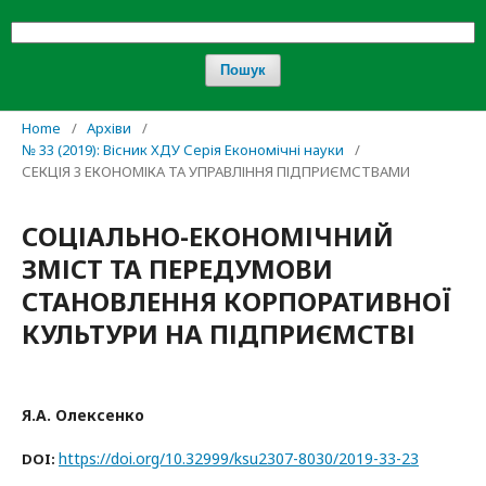
Пошук
Home
/
Архіви
/
№ 33 (2019): Вісник ХДУ Серія Економічні науки
/
СЕКЦІЯ 3 ЕКОНОМІКА ТА УПРАВЛІННЯ ПІДПРИЄМСТВАМИ
СОЦІАЛЬНО-ЕКОНОМІЧНИЙ
ЗМІСТ ТА ПЕРЕДУМОВИ
СТАНОВЛЕННЯ КОРПОРАТИВНОЇ
КУЛЬТУРИ НА ПІДПРИЄМСТВІ
Я.А. Олексенко
https://doi.org/10.32999/ksu2307-8030/2019-33-23
DOI: