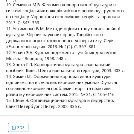
10. Семикіна М.В. Феномен корпоративної культури в
системі соціальних важелів якісного розвитку трудового
потенціалу. Управління економікою: теорія та практика.
2013. С. 343–353.
11. Устименко В.М. Методи оцінки стану організаційної
культури. Збірник наукових праць Таврійського
державного агротехнологічного університету. Серія
«Економічні науки». 2013. № 1(2). С. 367–381.
12. Уткин Э.А. Курс менеджмента : учебник для вузов.
Москва : Зерцало, 1998. 448 с.
13. Хаєта Г.Л. Корпоративна культура : навчальний
посібник. Київ : Центр навчальної літератури, 2003. 403 с.
14. Химич І.Г. Формування корпоративної культури
підприємства в сучасних економічних умовах. Сучасні
соціально-економічні проблеми теорії та практики
розвитку економічних систем. 2015. № 31. С. 105–116.
15. Шейн Э. Организационная культура и лидерство.
СанктПетербург : Питер, 2002. 336 с.
PDF