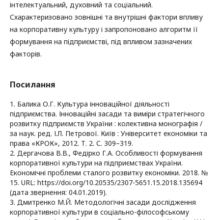
інтелектуальний, духовний та соціальний.
Схарактеризовано зовнішні та внутрішні фактори впливу
на корпоративну культуру і запропоновано алгоритм її
формування на підприємстві, під впливом зазначених
факторів.
Посилання
1. Балика О.Г. Культура інноваційної діяльності
підприємства. Інноваційні засади та виміри стратегічного
розвитку підприємств України : колективна монографія /
за наук. ред. І.Л. Петрової. Київ : Університет економіки та
права «КРОК», 2012. Т. 2. С. 309–319.
2. Дергачова В.В., Федірко Г.А. Особливості формування
корпоративної культури на підприємствах України.
Економічні проблеми сталого розвитку економіки. 2018. №
15. URL: https://doi.org/10.20535/2307-5651.15.2018.135694
(дата звернення: 04.01.2019).
3. Дмитренко М.Й. Методологічні засади дослідження
корпоративної культури в соціально-філософському