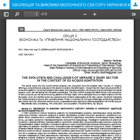
ЕВОЛЮЦІЯ ТА ВИКЛИКИ МОЛОЧНОГО СЕКТОРУ УКРАЇНИ В КОНТЕКСТІ АДАПТАЦІЇ ДО ЗАКОНОДАВСТВА ЄС