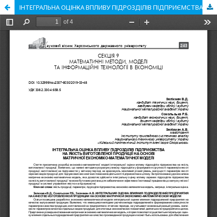
ІНТЕГРАЛЬНА ОЦІНКА ВПЛИВУ ПІДРОЗДІЛІВ ПІДПРИЄМСТВА НА ЯКІСТЬ ВИГОТОВЛЕНОЇ ПРОДУКЦІЇ НА ОСНОВІ МАТРИЧНОЇ ЕКОНОМІКО-МАТЕМАТИЧНОЇ МОДЕЛІ